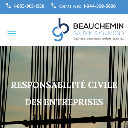
1-855-903-1658
Clients web:
1-844-309-5686
RESPONSABILITÉ CIVILE
DES ENTREPRISES